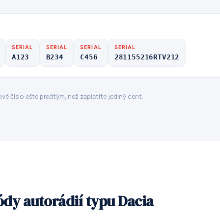
SERIAL
SERIAL
SERIAL
SERIAL
A123
B234
C456
281155216RTV212
vé číslo ešte predtým, než zaplatíte jediný cent.
kódy autorádií typu Dacia