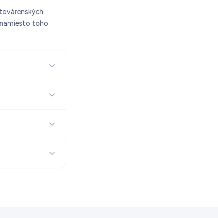
h továrenských
a namiesto toho