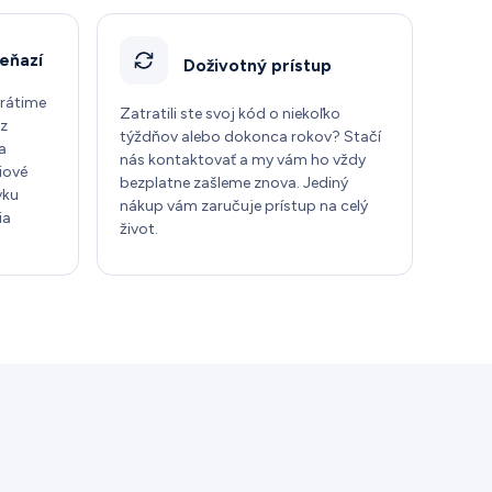
eňazí
Doživotný prístup
vrátime
Zatratili ste svoj kód o niekoľko
ez
týždňov alebo dokonca rokov? Stačí
a
nás kontaktovať a my vám ho vždy
iové
bezplatne zašleme znova. Jediný
vku
nákup vám zaručuje prístup na celý
ia
život.