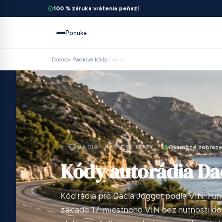
100 % záruka vrátenia peňazí
Ponuka
Domov
›
Rádiové kódy
›
Dacia
DACIA · RÁDIOVÉ KÓDY
Okamžité zobraze
Kódy autorádia Da
Kód rádia pre Dacia Jogger podľa VIN. Fun
základe 17-miestneho VIN bez nutnosti de