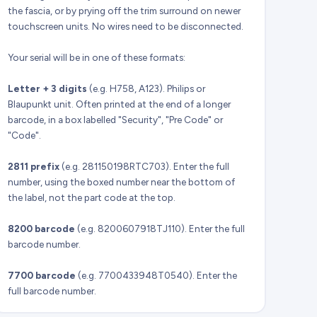
the fascia, or by prying off the trim surround on newer
touchscreen units. No wires need to be disconnected.
Your serial will be in one of these formats:
Letter + 3 digits
(e.g. H758, A123). Philips or
Blaupunkt unit. Often printed at the end of a longer
barcode, in a box labelled "Security", "Pre Code" or
"Code".
2811 prefix
(e.g. 281150198RTC703). Enter the full
number, using the boxed number near the bottom of
the label, not the part code at the top.
8200 barcode
(e.g. 8200607918TJ110). Enter the full
barcode number.
7700 barcode
(e.g. 7700433948T0540). Enter the
full barcode number.