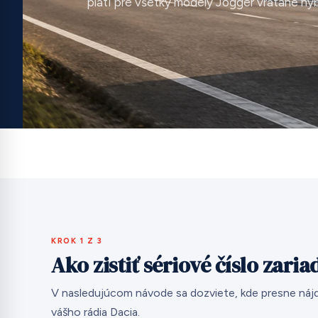
platí pre všetky modely Jogger vrátane hyb
KROK 1 Z 3
Ako zistiť sériové číslo zari
V nasledujúcom návode sa dozviete, kde presne nájd
vášho rádia Dacia.