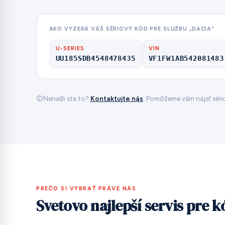
AKO VYZERÁ VÁŠ SÉRIOVÝ KÓD PRE SLUŽBU „DACIA“
U-SERIES
VIN
UU185SDB4548478435
VF1FW1AB542081483
Nenašli ste to?
Kontaktujte nás
. Pomôžeme vám nájsť sério
PREČO SI VYBRAŤ PRÁVE NÁS
Svetovo najlepší servis pre 