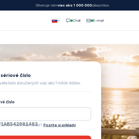
Dôveruje nám
viac ako 1 000 000
zákazníkov
E-mail
Chat
sériové číslo
vete bolo doručených viac ako 1 milión kódov.
vé číslo
é sériové číslo máte zadať?
Pozrite si príklady