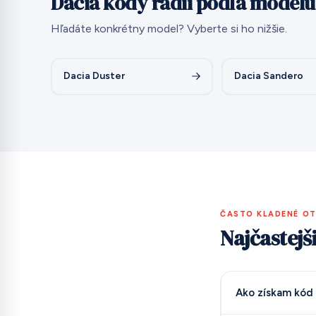
Dacia kódy rádií podľa modelu
Hľadáte konkrétny model? Vyberte si ho nižšie.
Dacia Duster
Dacia Sandero
ČASTO KLADENÉ O
Najčastejš
Ako získam kód 