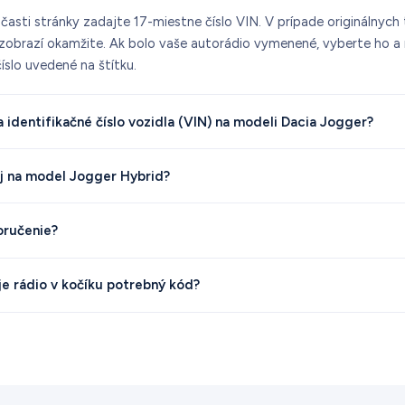
 časti stránky zadajte 17-miestne číslo VIN. V prípade originálnyc
 zobrazí okamžite. Ak bolo vaše autorádio vymenené, vyberte ho 
íslo uvedené na štítku.
 identifikačné číslo vozidla (VIN) na modeli Dacia Jogger?
aj na model Jogger Hybrid?
oručenie?
je rádio v kočíku potrebný kód?