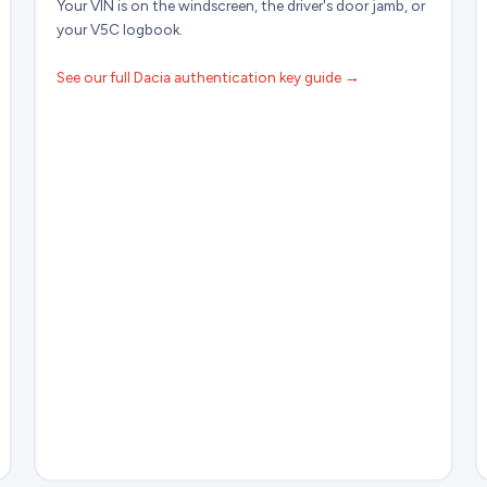
Your VIN is on the windscreen, the driver's door jamb, or
your V5C logbook.
See our full Dacia authentication key guide →