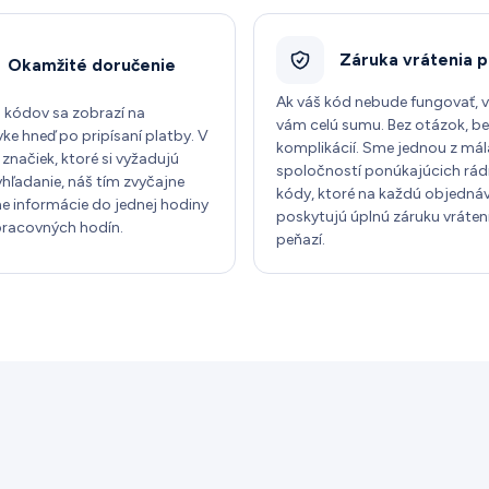
Záruka vrátenia p
Okamžité doručenie
Ak váš kód nebude fungovať, 
 kódov sa zobrazí na
vám celú sumu. Bez otázok, b
ke hneď po pripísaní platby. V
komplikácií. Sme jednou z mál
značiek, ktoré si vyžadujú
spoločností ponúkajúcich rád
yhľadanie, náš tím zvyčajne
kódy, ktoré na každú objedná
e informácie do jednej hodiny
poskytujú úplnú záruku vráten
racovných hodín.
peňazí.