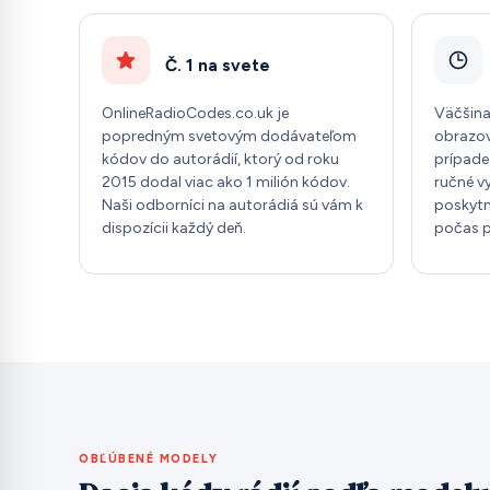
Č. 1 na svete
OnlineRadioCodes.co.uk je
Väčšina
popredným svetovým dodávateľom
obrazov
kódov do autorádií, ktorý od roku
prípade 
2015 dodal viac ako 1 milión kódov.
ručné v
Naši odborníci na autorádiá sú vám k
poskytn
dispozícii každý deň.
počas p
OBĽÚBENÉ MODELY