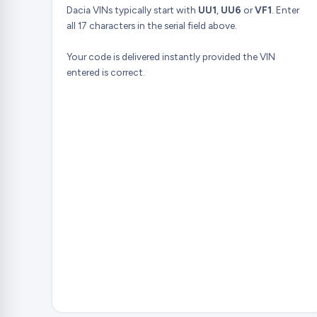
Dacia VINs typically start with
UU1
,
UU6
or
VF1
. Enter
all 17 characters in the serial field above.
Your code is delivered instantly provided the VIN
entered is correct.