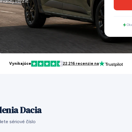
ridnej verzie.
Oka
Vynikajúce
22,216 recenzie na
adenia Dacia
ete sériové číslo