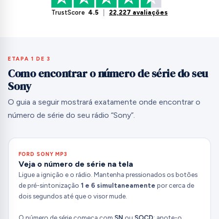
TrustScore
4.5
|
22,227 avaliações
ETAPA 1 DE 3
Como encontrar o número de série do seu
Sony
O guia a seguir mostrará exatamente onde encontrar o
número de série do seu rádio “Sony”.
FORD SONY MP3
Veja o número de série na tela
Ligue a ignição e o rádio. Mantenha pressionados os botões
de pré-sintonização
1 e 6 simultaneamente
por cerca de
dois segundos até que o visor mude.
O número de série começa com
SN
ou
SOCD
; anote-o