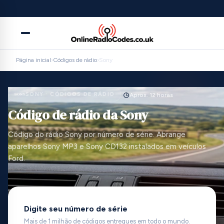
Mais de
1.000.000
de clientes confiam em nós
Página inicial
›
Códigos de rádio
›
Sony
SONY · CÓDIGOS DE RÁDIO
Aprox. 12 horas
Código de rádio da Sony
Código do rádio Sony por número de série. Abrange
aparelhos Sony MP3 e Sony CD132 instalados em veículos
Ford.
Digite seu número de série
Mais de 1 milhão de códigos entregues em todo o mundo.