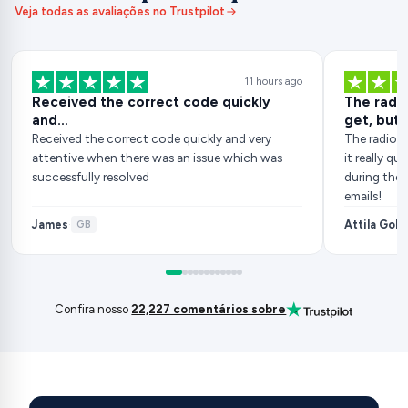
Veja todas as avaliações no Trustpilot
11 hours ago
Received the correct code quickly
The radio
and…
get, but..
Received the correct code quickly and very
The radio c
attentive when there was an issue which was
it really q
successfully resolved
during the 
emails!
James
Attila Gob
·
GB
Confira nosso
22,227 comentários sobre