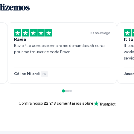
 dizemos
o
10 hours ago
Ravie
It t
Ravie ! Le concessionnaire me demandais 55 euros
It to
pour me trouver ce code.Bravo
worked out p
servi
Céline Milardi
Jaso
·
FR
Confira nosso
22,213 comentários sobre