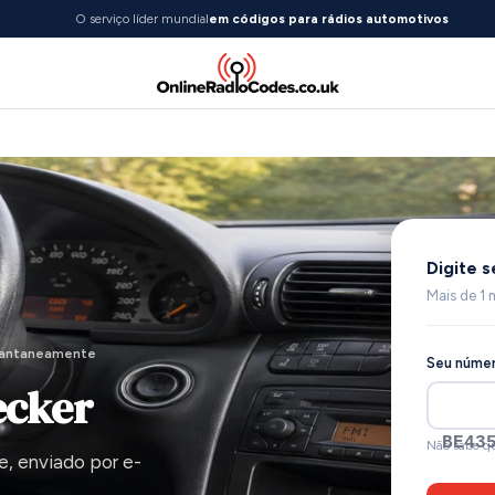
O serviço líder mundial
em códigos para rádios automotivos
Digite 
Mais de 1 
stantaneamente
Seu númer
ecker
BE43
Não sabe qu
e, enviado por e-