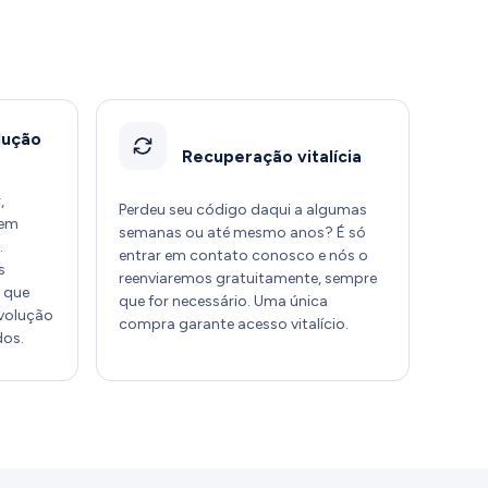
lução
Recuperação vitalícia
,
Perdeu seu código daqui a algumas
Sem
semanas ou até mesmo anos? É só
.
entrar em contato conosco e nós o
s
reenviaremos gratuitamente, sempre
 que
que for necessário. Uma única
evolução
compra garante acesso vitalício.
dos.