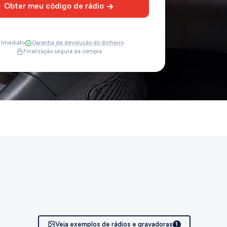
Obter meu código de rádio
Imediato
Garantia de devolução do dinheiro
Finalização segura da compra
Veja exemplos de rádios e gravadoras
1