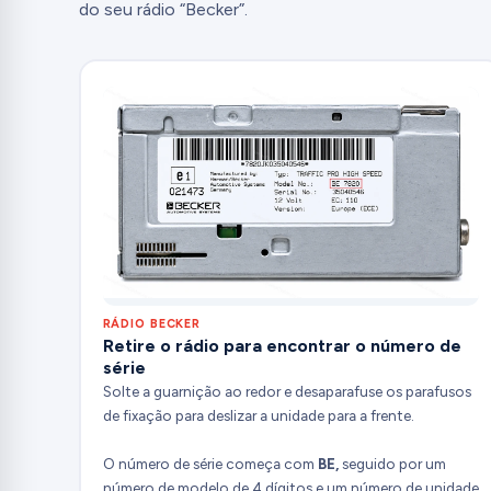
do seu rádio “Becker”.
RÁDIO BECKER
Retire o rádio para encontrar o número de
série
Solte a guarnição ao redor e desaparafuse os parafusos
de fixação para deslizar a unidade para a frente.
O número de série começa com
BE,
seguido por um
número de modelo de 4 dígitos e um número de unidade