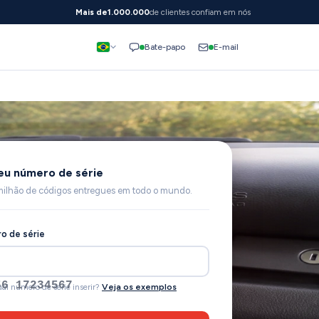
Mais de
1.000.000
de clientes confiam em nós
E-mail
Bate-papo
seu número de série
milhão de códigos entregues em todo o mundo.
o de série
56 17234567
al número de série inserir?
Veja os exemplos