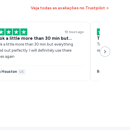
Veja todas as avaliações no Trustpilot
19 hours ago
ook a little more than 30 min but…
Trés fiable es
ok a little more than 30 min but everything
Trés fiable est rép
erfectly. I will definitely use there
recommande
ces again
n Houston
Remy Zarb
·
US
·
FR