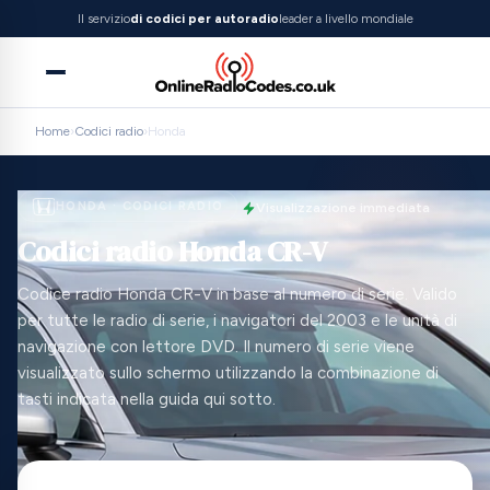
Il servizio
di codici per autoradio
leader a livello mondiale
Home
›
Codici radio
›
Honda
HONDA · CODICI RADIO
Visualizzazione immediata
Codici radio Honda CR-V
Codice radio Honda CR-V in base al numero di serie. Valido
per tutte le radio di serie, i navigatori del 2003 e le unità di
navigazione con lettore DVD. Il numero di serie viene
visualizzato sullo schermo utilizzando la combinazione di
tasti indicata nella guida qui sotto.