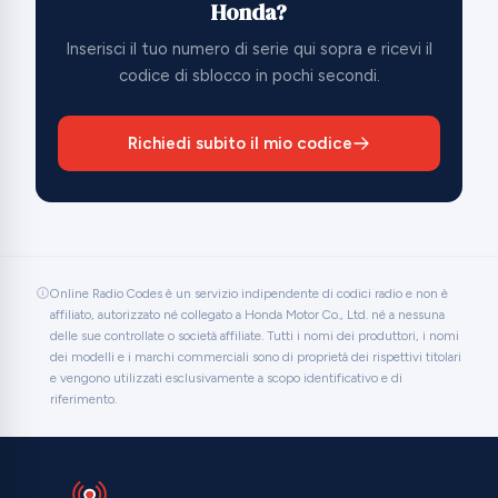
Honda?
Inserisci il tuo numero di serie qui sopra e ricevi il
codice di sblocco in pochi secondi.
Richiedi subito il mio codice
Online Radio Codes è un servizio indipendente di codici radio e non è
affiliato, autorizzato né collegato a Honda Motor Co., Ltd. né a nessuna
delle sue controllate o società affiliate. Tutti i nomi dei produttori, i nomi
dei modelli e i marchi commerciali sono di proprietà dei rispettivi titolari
e vengono utilizzati esclusivamente a scopo identificativo e di
riferimento.