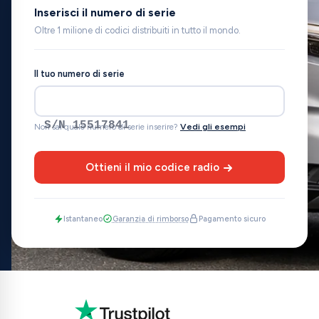
Inserisci il numero di serie
Oltre 1 milione di codici distribuiti in tutto il mondo.
Il tuo numero di serie
S/N 15517841
Non sai quale numero di serie inserire?
Vedi gli esempi
Ottieni il mio codice radio
Istantaneo
Garanzia di rimborso
Pagamento sicuro