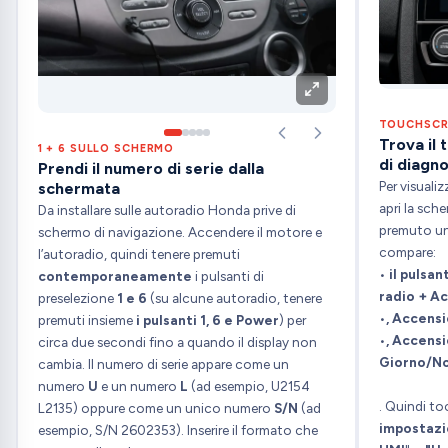
TOUCHSCRE
Trova il 
1 + 6 SULLO SCHERMO
di diagno
Prendi il numero di serie dalla
Per visualiz
schermata
apri la sch
Da installare sulle autoradio Honda prive di
premuto un
schermo di navigazione. Accendere il motore e
compare:
l’autoradio, quindi tenere premuti
•
il pulsan
contemporaneamente
i pulsanti di
radio + A
preselezione
1 e 6
(su alcune autoradio, tenere
•
, Accens
premuti insieme
i
pulsanti 1, 6 e Power
) per
•
, Accensi
circa due secondi fino a quando il display non
Giorno/N
cambia. Il numero di serie appare come un
numero
U
e un numero
L
(ad esempio, U2154
. Quindi t
L2135) oppure come un unico numero
S/N
(ad
impostazi
esempio, S/N 2602353). Inserire il formato che