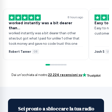
8 hours ago
worked instantly was a bit dearer
Easy to 
than…
Easy to nav
worked instantly was a bit dearer than other
customer ser
sites but got what I paid for unlike 1 other that
took money and gave no code trust this one
Robert Tanner
Josh S
·
GB
·
US
Dai un'occhiata al nostro
22,224 recensioni su
Sei pronto a sbloccare la tua radio