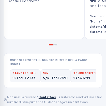
HMI
" o
"Un
appare sullo schermo.
serie. Toc
Non ci son
"Home
" 
sistema/d
sistema
" e
COME SI PRESENTA IL NUMERO DI SERIE DELLA RADIO
HONDA
STANDARD (U/L)
S/N
TOUCHSCREEN
NA
U2154 L2135
S/N 15517841
975GU294
HF
Non riesci a trovarlo?
Contattaci
. Ti aiuteremo a individuare il tuo
numero di serie prima che tu debba pagare un centesimo.