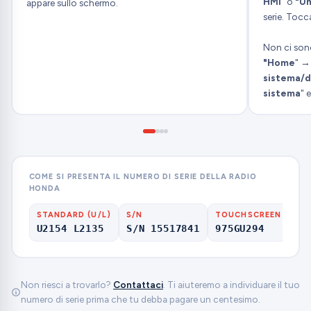
HMI
" o
"Un
appare sullo schermo.
serie. Toc
Non ci son
"Home
" 
sistema/d
sistema
" e
COME SI PRESENTA IL NUMERO DI SERIE DELLA RADIO
HONDA
STANDARD (U/L)
S/N
TOUCHSCREEN
NA
U2154 L2135
S/N 15517841
975GU294
HF
Non riesci a trovarlo?
Contattaci
. Ti aiuteremo a individuare il tuo
numero di serie prima che tu debba pagare un centesimo.