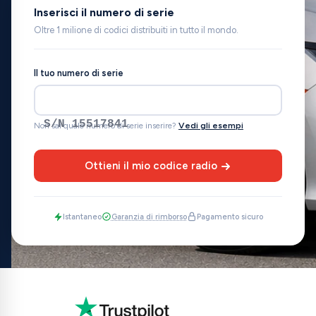
Inserisci il numero di serie
Oltre 1 milione di codici distribuiti in tutto il mondo.
Il tuo numero di serie
S/N 15517841
Non sai quale numero di serie inserire?
Vedi gli esempi
Ottieni il mio codice radio
Istantaneo
Garanzia di rimborso
Pagamento sicuro