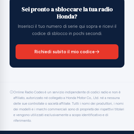
Sei pronto a sbloccare la tua radio
Honda?
Inserisci il tuo numero di serie qui sopra e ricevi il
codice di sblocco in pochi secondi.
Richiedi subito il mio codice
Online Radio Codes è un servizio indipendente di codici radio e non è
affiliato, autorizzato né collegato a Honda Motor Co., Ltd. né a nessuna
delle sue controllate o società affiliate. Tutti i nomi dei produttori, i nomi
dei modelli e i marchi commerciali sono di proprietà dei rispettivi titolari
e vengono utilizzati esclusivamente a scopo identificativo e di
riferimento.