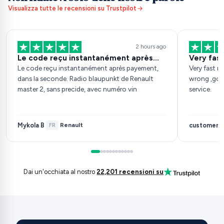
Visualizza tutte le recensioni su Trustpilot
2 hours ago
Le code reçu instantanément après…
Very fas
Le code reçu instantanément après payement,
Very fast r
dans la seconde. Radio blaupunkt de Renault
wrong ,got 
master 2, sans precide, avec numéro vin
service.
Mykola B
customer
Renault
·
FR
·
·
Dai un'occhiata al nostro
22,201 recensioni su