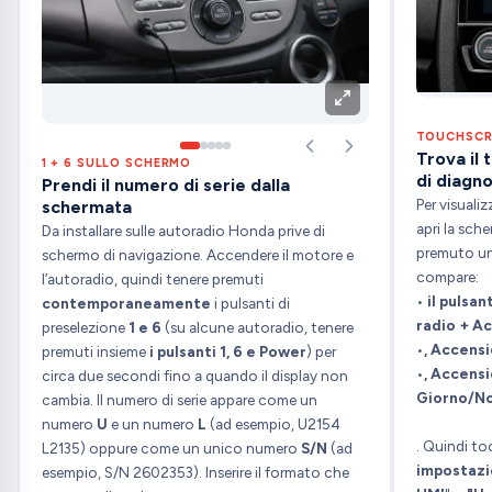
TOUCHSCRE
Trova il 
1 + 6 SULLO SCHERMO
di diagno
Prendi il numero di serie dalla
Per visualiz
schermata
apri la sch
Da installare sulle autoradio Honda prive di
premuto un
schermo di navigazione. Accendere il motore e
compare:
l’autoradio, quindi tenere premuti
•
il pulsan
contemporaneamente
i pulsanti di
radio + A
preselezione
1 e 6
(su alcune autoradio, tenere
•
, Accens
premuti insieme
i
pulsanti 1, 6 e Power
) per
•
, Accensi
circa due secondi fino a quando il display non
Giorno/N
cambia. Il numero di serie appare come un
numero
U
e un numero
L
(ad esempio, U2154
. Quindi t
L2135) oppure come un unico numero
S/N
(ad
impostazi
esempio, S/N 2602353). Inserire il formato che