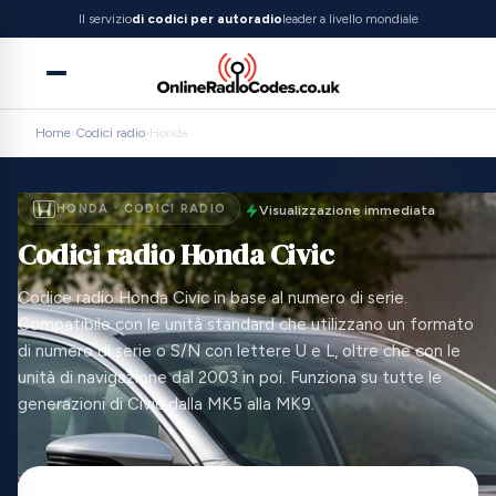
Il servizio
di codici per autoradio
leader a livello mondiale
Home
›
Codici radio
›
Honda
HONDA · CODICI RADIO
Visualizzazione immediata
Codici radio Honda Civic
Codice radio Honda Civic in base al numero di serie.
Compatibile con le unità standard che utilizzano un formato
di numero di serie o S/N con lettere U e L, oltre che con le
unità di navigazione dal 2003 in poi. Funziona su tutte le
generazioni di Civic dalla MK5 alla MK9.