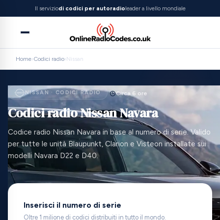
Il servizio
di codici per autoradio
leader a livello mondiale
Home
›
Codici radio
›
Nissan
NISSAN · CODICI RADIO
Circa 6 ore
Codici radio Nissan Navara
Codice radio Nissan Navara in base al numero di serie. Valido
per tutte le unità Blaupunkt, Clarion e Visteon installate sui
modelli Navara D22 e D40.
Inserisci il numero di serie
Oltre 1 milione di codici distribuiti in tutto il mondo.