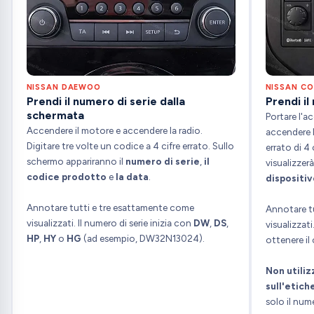
NISSAN DAEWOO
NISSAN C
Prendi il numero di serie dalla
Prendi il
schermata
Portare l'a
Accendere il motore e accendere la radio.
accendere l
Digitare tre volte un codice a 4 cifre errato. Sullo
errato di 4
schermo appariranno il
numero di serie
,
il
visualizzerà
codice prodotto
e
la data
.
dispositiv
Annotare tutti e tre esattamente come
Annotare tu
visualizzati. Il numero di serie inizia con
DW
,
DS
,
visualizzati
HP
,
HY
o
HG
(ad esempio, DW32N13024).
ottenere il
Non utiliz
sull'etich
solo il num