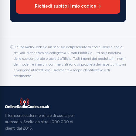
Richiedi subito il mio codice
Online Radio Codes è un servizio indipendente di codici radio e non è
affiliato, autorizzato né collegato a Nissan Motor Co., Ltd né a nessuna
delle sue controllate o società affiliate. Tutti i nomi dei produttori, i nomi
dei modelli e i marchi commerciali sono di proprietà dei rispettivi titolari
e vengono utilizzati esclusivamente a scopo identificativo e di
riferimento.
Il fornitore leader mondiale di codici per
autoradio. Scelto da oltre 1.000.000 di
clienti dal 2015.