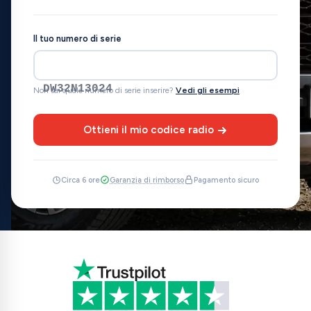
Il tuo numero di serie
DW32N13024
Non sai quale numero di serie inserire?
Vedi gli esempi
Ottieni il mio codice radio
Circa 6 ore
Garanzia di rimborso
Pagamento sicuro