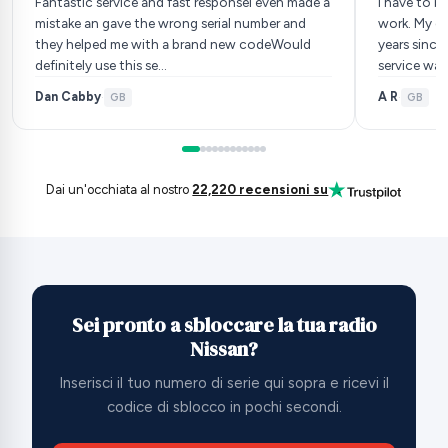
Fantastic service and fast responseI even made a
I have to b
mistake an gave the wrong serial number and
work. My da
they helped me with a brand new codeWould
years since
definitely use this se…
service was
Dan Cabby
A R
·
GB
·
GB
Dai un'occhiata al nostro
22,220 recensioni su
Sei pronto a sbloccare la tua radio
Nissan?
Inserisci il tuo numero di serie qui sopra e ricevi il
codice di sblocco in pochi secondi.