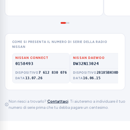
COME SI PRESENTA IL NUMERO DI SERIE DELLA RADIO
NISSAN
NISSAN CONNECT
NISSAN DAEWOO
NI
0158493
DW32N13024
CL
7 612 830 076
28185BH30D
DISPOSITIVO
DISPOSITIVO
MO
13.07.26
16.06.15
DATA
DATA
Non riesci a trovarlo?
Contattaci
. Ti aiuteremo a individuare il tuo
numero di serie prima che tu debba pagare un centesimo.